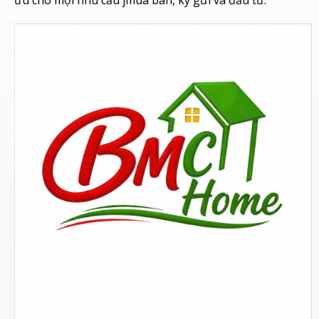
ưu cho mọi nhu cầu jmua bán, ký gửi và đầu tư.