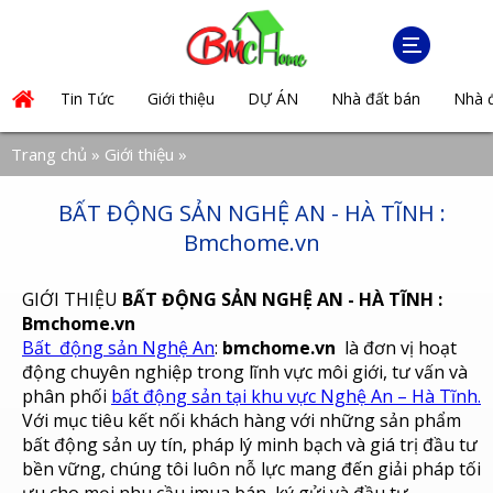
MENU
Tin Tức
Giới thiệu
DỰ ÁN
Nhà đất bán
Nhà đ
Trang chủ
»
Giới thiệu
»
BẤT ĐỘNG SẢN NGHỆ AN - HÀ TĨNH :
Bmchome.vn
GIỚI THIỆU
BẤT ĐỘNG SẢN NGHỆ AN - HÀ TĨNH :
Bmchome.vn
Bất động sản Nghệ An
:
bmchome.vn
là đơn vị hoạt
động chuyên nghiệp trong lĩnh vực môi giới, tư vấn và
phân phối
bất động sản tại khu vực Nghệ An – Hà Tĩnh.
Với mục tiêu kết nối khách hàng với những sản phẩm
bất động sản uy tín, pháp lý minh bạch và giá trị đầu tư
bền vững, chúng tôi luôn nỗ lực mang đến giải pháp tối