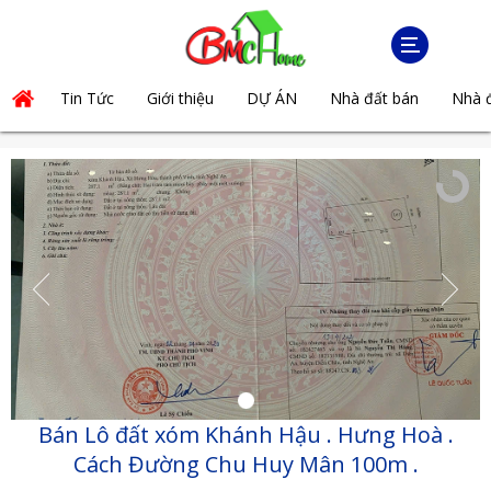
MENU
Tin Tức
Giới thiệu
DỰ ÁN
Nhà đất bán
Nhà đ
Bán Lô đất xóm Khánh Hậu . Hưng Hoà .
Cách Đường Chu Huy Mân 100m .