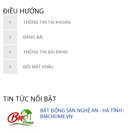
ĐIỀU HƯỚNG
THÔNG TIN TÀI KHOẢN
ĐĂNG BÀI
THÔNG TIN BÀI ĐĂNG
ĐỔI MẬT KHẨU
TIN TỨC NỔI BẬT
BẤT ĐỘNG SẢN NGHỆ AN - HÀ TĨNH :
BMCHOME.VN