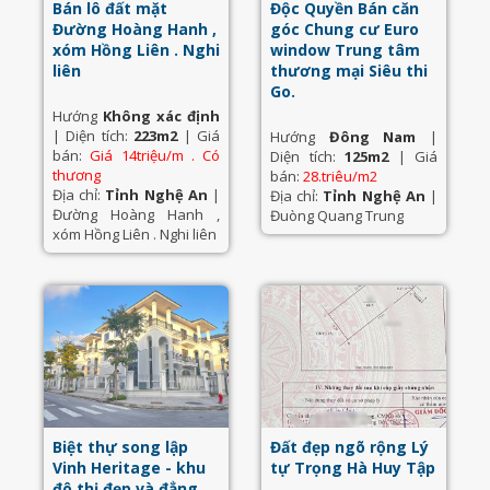
Bán lô đất mặt
Độc Quyền Bán căn
Đường Hoàng Hanh ,
góc Chung cư Euro
xóm Hồng Liên . Nghi
window Trung tâm
liên
thương mại Siêu thi
Go.
Hướng
Không xác định
| Diện tích:
223m2
| Giá
Hướng
Đông Nam
|
bán:
Giá 14triệu/m . Có
Diện tích:
125m2
| Giá
thương
bán:
28.triêu/m2
Địa chỉ:
Tỉnh Nghệ An
|
Địa chỉ:
Tỉnh Nghệ An
|
Đường Hoàng Hanh ,
Đuòng Quang Trung
xóm Hồng Liên . Nghi liên
Biệt thự song lập
Đất đẹp ngõ rộng Lý
Vinh Heritage - khu
tự Trọng Hà Huy Tập
đô thị đẹp và đẳng