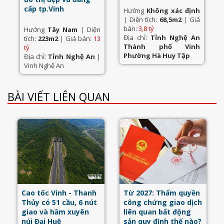
cấp tp.Vinh
Hướng
Không xác định
| Diện tích:
68,5m2
| Giá
bán:
3,8 tỷ
Hướng
Tây Nam
| Diện
Địa chỉ:
Tỉnh Nghệ An
tích:
223m2
| Giá bán:
13
Thành phố Vinh
tỷ
Phường Hà Huy Tập
Địa chỉ:
Tỉnh Nghệ An
|
Vinh Nghệ An
BÀI VIẾT LIÊN QUAN
Cao tốc Vinh - Thanh
Từ 2027: Thẩm quyền
Thủy có 51 cầu, 6 nút
công chứng giao dịch
giao và hầm xuyên
liên quan bất động
núi Đại Huệ
sản quy định thế nào?